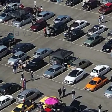
izada v3